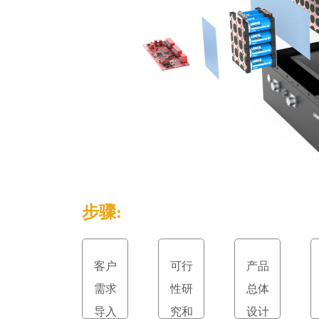
步骤:
客户
可行
产品
需求
性研
总体
导入
究和
设计