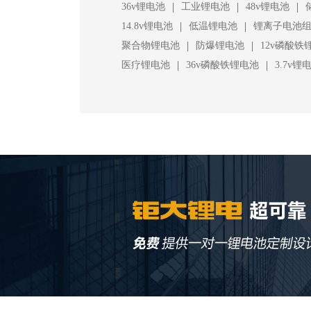
|
|
|
36v锂电池
工业锂电池
48v锂电池
|
|
14.8v锂电池
低温锂电池
锂离子电池
|
|
聚合物锂电池
防爆锂电池
12v磷酸铁
|
|
医疗锂电池
36v磷酸铁锂电池
3.7v锂