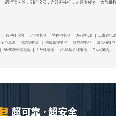
仪，调运读卡器，测绘仪器，光纤溶接机，选频变频表，大气采
|
|
|
|
|
特种锂电池
24v锂电池
特种锂电池
36v锂电池
工业锂电
|
|
|
|
离子电池组
宽温锂电池
磷酸铁锂电池
钛酸锂电池
聚合物锂电
|
|
|
|
36v磷酸铁锂电池
3.7v锂电池
48v磷酸铁锂电池
7.4v锂电池