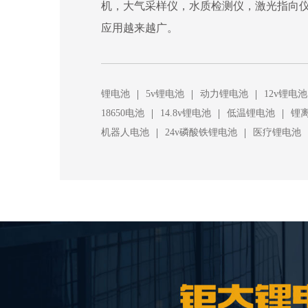
机，大气采样仪，水质检测仪，激光指向
应用越来越广。
|
|
|
锂电池
5v锂电池
动力锂电池
12v锂电池
|
|
|
18650电池
14.8v锂电池
低温锂电池
锂
|
|
机器人电池
24v磷酸铁锂电池
医疗锂电池