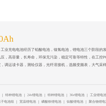
0Ah
。工业充电电池经历了铅酸电池，镍氢电池，锂电池三个阶段的
压，高容量，长寿命，环保无污染，稳定可靠等特性，在工控P
仪，调运读卡器，测绘仪器，光纤溶接机，选频变频表，大气采
|
|
|
|
|
特种锂电池
24v锂电池
特种锂电池
36v锂电池
工业锂电
|
|
|
|
离子电池组
宽温锂电池
磷酸铁锂电池
钛酸锂电池
聚合物锂电