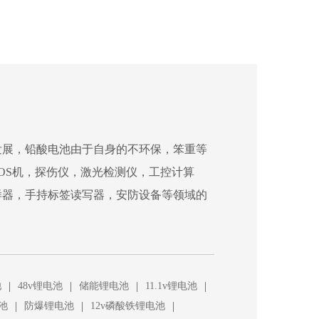
发展，铅酸电池由于自身的不环保，笨重等
OS机，探伤仪，激光检测仪，工控计算
样器，手持标签读写器，安防设备等领域的
|
|
|
|
池
48v锂电池
储能锂电池
11.1v锂电池
|
|
|
池
防爆锂电池
12v磷酸铁锂电池