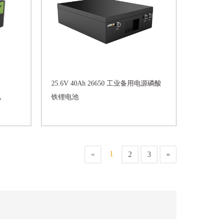
25.6V 40Ah 26650 工业备用电源磷酸
，
铁锂电池
1
«
2
3
»