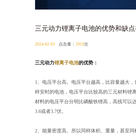
三元动力锂离子电池的优势和缺点
2024-02-03
点击量：
5919
次
三元动力
锂离子电池
的优势：
1、电压平台高。电压平台越高，比容量越大，
样安时的电池，电压平台比较高的三元材料锂
材料的电压平台分明比磷酸铁锂高，高线可以达
3.6或者3.7伏。
2、能量密度高。所以同样体积、重量，甚至同