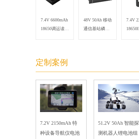
7.4V 6600mAh
48V 50Ah 移动
7.4V 
18650调运读卡
通信基站磷酸
18650
器锂电池组
铁锂电池
响产
组
定制案例
7.2V 2150mAh 特
51.2V 50Ah 智能探
种设备导航仪电池
测机器人锂电池组