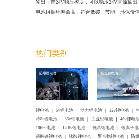
输出：带24V稳压模块，可以稳压24V直流输出
电池组循环寿命高，符合低碳、节能、环保价
热门类别
|
|
|
|
锂电池
5v锂电池
动力锂电池
12v锂电池
|
|
|
特种锂电池
36v锂电池
工业锂电池
48v锂电
|
|
|
18650电池
14.8v锂电池
低温锂电池
锂离子电
|
|
|
磷酸铁锂电池
钛酸锂电池
聚合物锂电池
防