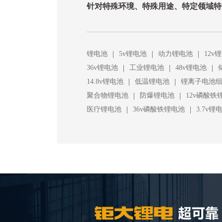
针对特殊环境、特殊用途、特定领域特
|
|
|
锂电池
5v锂电池
动力锂电池
12v
|
|
|
36v锂电池
工业锂电池
48v锂电池
|
|
14.8v锂电池
低温锂电池
锂离子电池
|
|
聚合物锂电池
防爆锂电池
12v磷酸铁
|
|
医疗锂电池
36v磷酸铁锂电池
3.7v锂