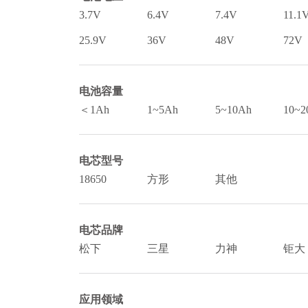
3.7V
6.4V
7.4V
11.1
25.9V
36V
48V
72V
电池容量
＜1Ah
1~5Ah
5~10Ah
10~2
电芯型号
18650
方形
其他
电芯品牌
松下
三星
力神
钜大
应用领域