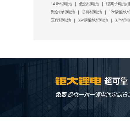
|
|
14.8v锂电池
低温锂电池
锂离子电池
|
|
聚合物锂电池
防爆锂电池
12v磷酸铁
|
|
医疗锂电池
36v磷酸铁锂电池
3.7v锂