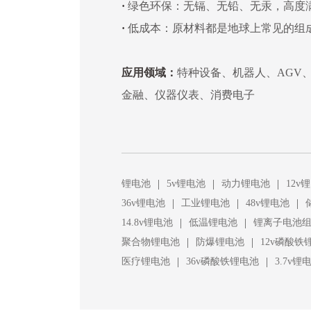
·
绿色环保：无镉、无铅、无汞，高度
·
低成本：原材料都是地球上常见的组
应用领域：
特种设备、机器人、AGV
金融、仪器仪表、消费电子
|
|
|
锂电池
5v锂电池
动力锂电池
12v
|
|
|
36v锂电池
工业锂电池
48v锂电池
|
|
14.8v锂电池
低温锂电池
锂离子电池
|
|
聚合物锂电池
防爆锂电池
12v磷酸铁
|
|
医疗锂电池
36v磷酸铁锂电池
3.7v锂