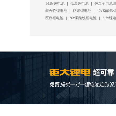
|
|
14.8v锂电池
低温锂电池
锂离子电池
|
|
聚合物锂电池
防爆锂电池
12v磷酸铁
|
|
医疗锂电池
36v磷酸铁锂电池
3.7v锂