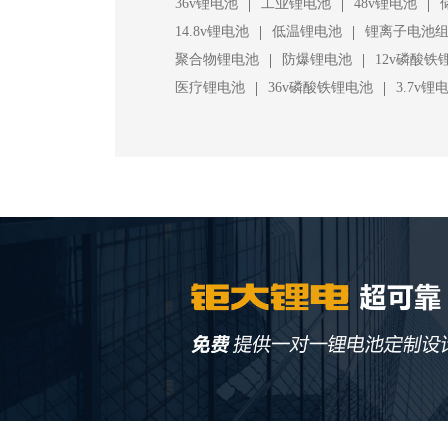
|
|
|
36v锂电池
工业锂电池
48v锂电池
|
|
14.8v锂电池
低温锂电池
锂离子电池
|
|
聚合物锂电池
防爆锂电池
12v磷酸铁
|
|
医疗锂电池
36v磷酸铁锂电池
3.7v锂