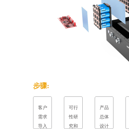
步骤:
客户
可行
产品
需求
性研
总体
导入
究和
设计