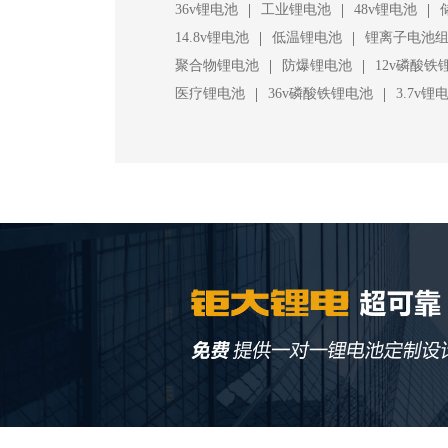
|
|
|
36v锂电池
工业锂电池
48v锂电池
|
|
14.8v锂电池
低温锂电池
锂离子电池
|
|
聚合物锂电池
防爆锂电池
12v磷酸铁
|
|
医疗锂电池
36v磷酸铁锂电池
3.7v锂