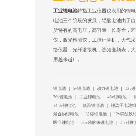
工业锂电池
特指工业仪器仪表用的锂电
电池三个阶段的发展，铅酸电池由于自
所特有的高电压，高容量，长寿命，环
仪，激光检测仪，工控计算机，大气采
绘仪器，光纤溶接机，选频变频表，大
用越来越广。
|
|
|
锂电池
5v锂电池
动力锂电池
12v
|
|
|
36v锂电池
工业锂电池
48v锂电池
|
|
14.8v锂电池
低温锂电池
锂离子电池
|
|
聚合物锂电池
防爆锂电池
12v磷酸铁
|
|
医疗锂电池
36v磷酸铁锂电池
3.7v锂