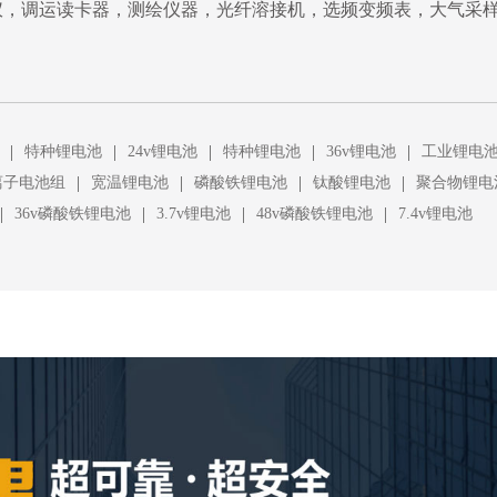
仪，调运读卡器，测绘仪器，光纤溶接机，选频变频表，大气采
|
|
|
|
|
特种锂电池
24v锂电池
特种锂电池
36v锂电池
工业锂电
|
|
|
|
离子电池组
宽温锂电池
磷酸铁锂电池
钛酸锂电池
聚合物锂电
|
|
|
|
36v磷酸铁锂电池
3.7v锂电池
48v磷酸铁锂电池
7.4v锂电池