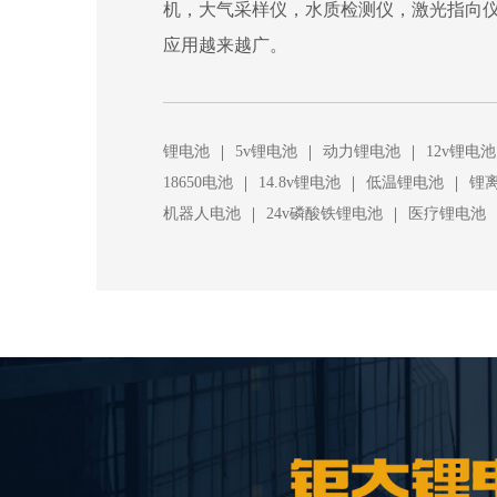
机，大气采样仪，水质检测仪，激光指向
应用越来越广。
|
|
|
锂电池
5v锂电池
动力锂电池
12v锂电池
|
|
|
18650电池
14.8v锂电池
低温锂电池
锂
|
|
机器人电池
24v磷酸铁锂电池
医疗锂电池