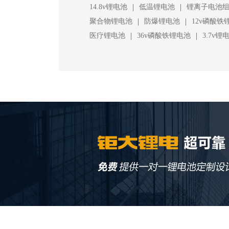
|
|
14.8v锂电池
低温锂电池
锂离子电池
|
|
聚合物锂电池
防爆锂电池
12v磷酸铁
|
|
医疗锂电池
36v磷酸铁锂电池
3.7v锂