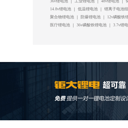
|
|
|
36v锂电池
工业锂电池
48v锂电池
|
|
14.8v锂电池
低温锂电池
锂离子电池
|
|
聚合物锂电池
防爆锂电池
12v磷酸铁
|
|
医疗锂电池
36v磷酸铁锂电池
3.7v锂