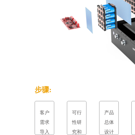
步骤:
客户
可行
产品
需求
性研
总体
导入
究和
设计