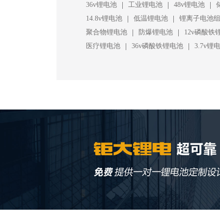
|
|
|
36v锂电池
工业锂电池
48v锂电池
|
|
14.8v锂电池
低温锂电池
锂离子电池
|
|
聚合物锂电池
防爆锂电池
12v磷酸铁
|
|
医疗锂电池
36v磷酸铁锂电池
3.7v锂