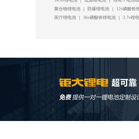
|
|
14.8v锂电池
低温锂电池
锂离子电池
|
|
聚合物锂电池
防爆锂电池
12v磷酸铁
|
|
医疗锂电池
36v磷酸铁锂电池
3.7v锂