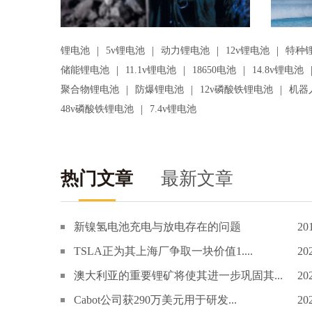
|
|
|
|
锂电池
5v锂电池
动力锂电池
12v锂电池
特种
|
|
|
储能锂电池
11.1v锂电池
18650电池
14.8v锂电池
|
|
|
聚合物锂电池
防爆锂电池
12v磷酸铁锂电池
机器
|
48v磷酸铁锂电池
7.4v锂电池
热门文章
最新文章
新镍氢电池充电与放电存在的问题
20
TSLA正为其上海厂争取一块价值1....
20
澳大利亚的重要锂矿将使其进一步巩固其...
20
Cabot公司获290万美元用于研发...
20