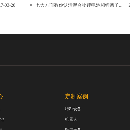
17-03-28
七大方面教你认清聚合物锂电池和锂离子...
心
定制案例
池
特种设备
电池
机器人
池
医疗设备