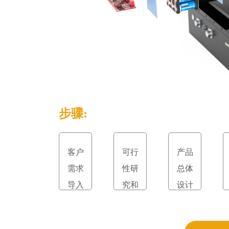
步骤:
客户
可行
产品
需求
性研
总体
导入
究和
设计
立项
和评
审