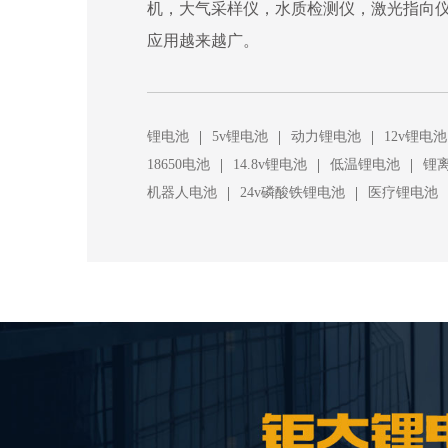
机，大气采样仪，水质检测仪，激光指向
应用越来越广。
|
|
|
锂电池
5v锂电池
动力锂电池
12v锂电池
|
|
|
18650电池
14.8v锂电池
低温锂电池
锂
|
|
机器人电池
24v磷酸铁锂电池
医疗锂电池