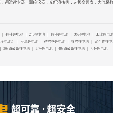
仪，调运读卡器，测绘仪器，光纤溶接机，选频变频表，大气采
|
|
|
|
|
特种锂电池
24v锂电池
特种锂电池
36v锂电池
工业锂电
|
|
|
|
离子电池组
宽温锂电池
磷酸铁锂电池
钛酸锂电池
聚合物锂电
|
|
|
|
36v磷酸铁锂电池
3.7v锂电池
48v磷酸铁锂电池
7.4v锂电池