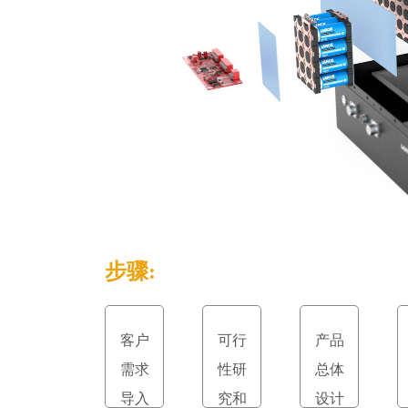
步骤:
客户
可行
产品
需求
性研
总体
导入
究和
设计