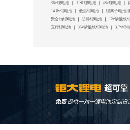
|
|
|
36v锂电池
工业锂电池
48v锂电池
|
|
14.8v锂电池
低温锂电池
锂离子电池
|
|
聚合物锂电池
防爆锂电池
12v磷酸铁
|
|
医疗锂电池
36v磷酸铁锂电池
3.7v锂