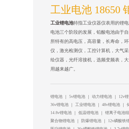
工业电池 18650
工业锂电池
特指工业仪器仪表用的锂电
电池三个阶段的发展，铅酸电池由于自
所特有的高电压，高容量，长寿命，环
仪，激光检测仪，工控计算机，大气采
绘仪器，光纤溶接机，选频变频表，大
用越来越广。
|
|
|
锂电池
5v锂电池
动力锂电池
12v
|
|
|
36v锂电池
工业锂电池
48v锂电池
|
|
14.8v锂电池
低温锂电池
锂离子电池
|
|
聚合物锂电池
防爆锂电池
12v磷酸铁
|
|
医疗锂电池
36v磷酸铁锂电池
3.7v锂