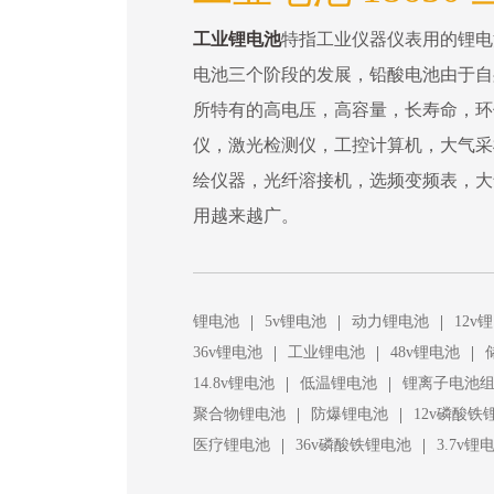
工业锂电池
特指工业仪器仪表用的锂电
电池三个阶段的发展，铅酸电池由于自
所特有的高电压，高容量，长寿命，环
仪，激光检测仪，工控计算机，大气采
绘仪器，光纤溶接机，选频变频表，大
用越来越广。
|
|
|
锂电池
5v锂电池
动力锂电池
12v
|
|
|
36v锂电池
工业锂电池
48v锂电池
|
|
14.8v锂电池
低温锂电池
锂离子电池
|
|
聚合物锂电池
防爆锂电池
12v磷酸铁
|
|
医疗锂电池
36v磷酸铁锂电池
3.7v锂