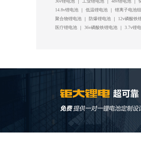
|
|
|
36v锂电池
工业锂电池
48v锂电池
|
|
14.8v锂电池
低温锂电池
锂离子电池
|
|
聚合物锂电池
防爆锂电池
12v磷酸铁
|
|
医疗锂电池
36v磷酸铁锂电池
3.7v锂