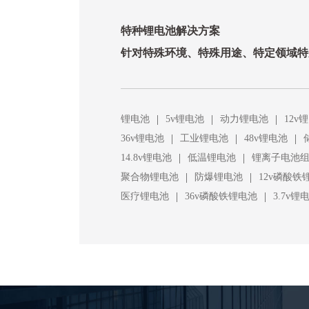
特种锂电池解决方案
针对特殊环境、特殊用途、特定领域特
|
|
|
锂电池
5v锂电池
动力锂电池
12v
|
|
|
36v锂电池
工业锂电池
48v锂电池
|
|
14.8v锂电池
低温锂电池
锂离子电池
|
|
聚合物锂电池
防爆锂电池
12v磷酸铁
|
|
医疗锂电池
36v磷酸铁锂电池
3.7v锂