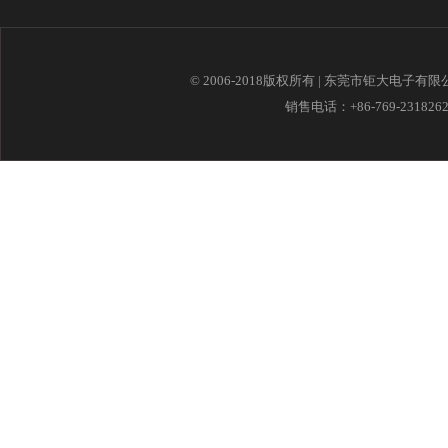
© 2006-2018版权所有 | 东莞市钜大电子有
销售电话：+86-769-23182621