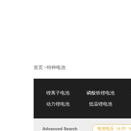
首页
>
特种电池
锂离子电池
磷酸铁锂电池
动力锂电池
低温锂电池
Advanced Search
电池电压: 14.8V