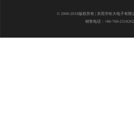
© 2006-2018版权所有 | 东莞市钜大电子有
销售电话：+86-769-23182621