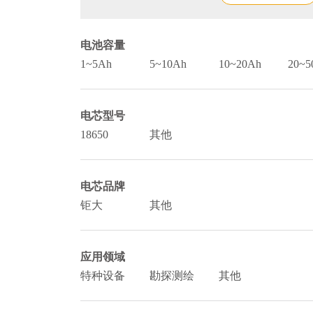
电池容量
1~5Ah
5~10Ah
10~20Ah
20~5
电芯型号
18650
其他
电芯品牌
钜大
其他
应用领域
特种设备
勘探测绘
其他