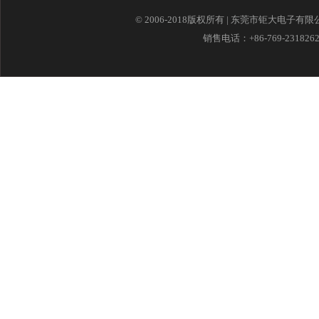
© 2006-2018版权所有 | 东莞市钜大电子有
销售电话：+86-769-23182621