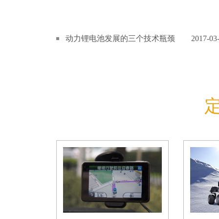
动力锂电池发展的三个技术瓶颈
2017-03