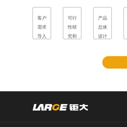
客户
可行
产品
需求
性研
总体
导入
究和
设计
立项
和评
审