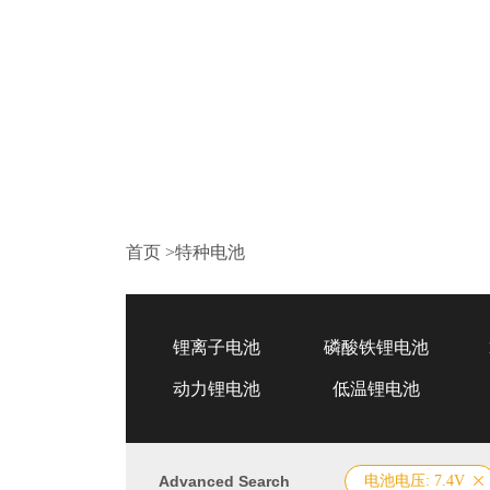
首页
>
特种电池
锂离子电池
磷酸铁锂电池
动力锂电池
低温锂电池
Advanced Search
电池电压: 7.4V