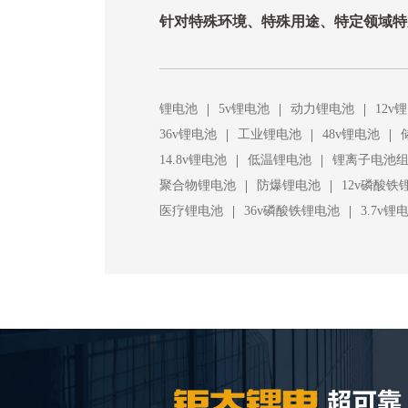
针对特殊环境、特殊用途、特定领域特
|
|
|
锂电池
5v锂电池
动力锂电池
12v
|
|
|
36v锂电池
工业锂电池
48v锂电池
|
|
14.8v锂电池
低温锂电池
锂离子电池
|
|
聚合物锂电池
防爆锂电池
12v磷酸铁
|
|
医疗锂电池
36v磷酸铁锂电池
3.7v锂