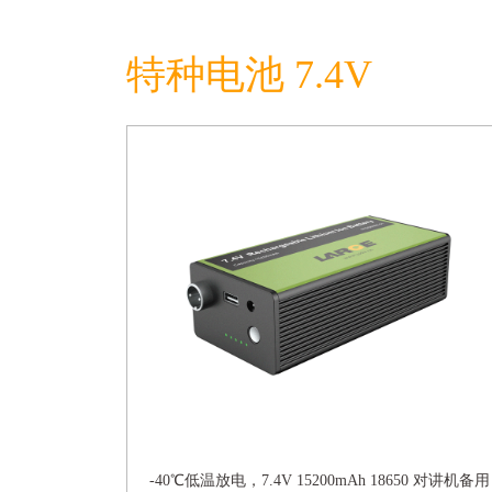
特种电池 7.4V
-40℃低温放电，7.4V 15200mAh 18650 对讲机备用