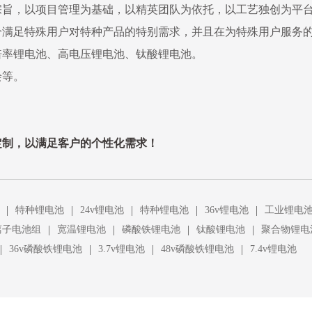
宗旨，以项目管理为基础，以精英团队为依托，以工艺独创为平
分满足特殊用户对特种产品的特别需求，并且在为特殊用户服务
倍率锂电池、高电压锂电池、钛酸锂电池。
绘等。
定制，以满足客户的个性化需求！
|
|
|
|
|
特种锂电池
24v锂电池
特种锂电池
36v锂电池
工业锂电
|
|
|
|
离子电池组
宽温锂电池
磷酸铁锂电池
钛酸锂电池
聚合物锂电
|
|
|
|
36v磷酸铁锂电池
3.7v锂电池
48v磷酸铁锂电池
7.4v锂电池