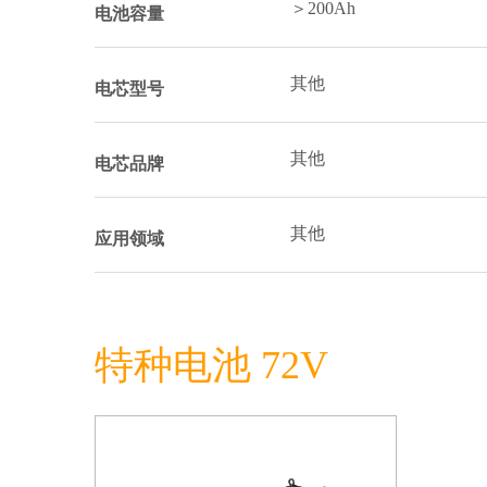
＞200Ah
电池容量
其他
电芯型号
其他
电芯品牌
其他
应用领域
特种电池 72V