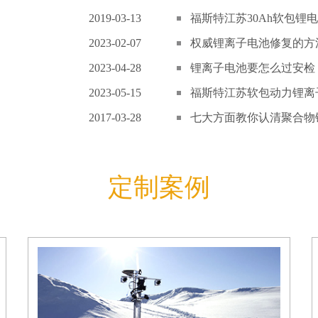
2019-03-13
福斯特江苏30Ah软包锂电
2023-02-07
权威锂离子电池修复的方
2023-04-28
锂离子电池要怎么过安检
2023-05-15
福斯特江苏软包动力锂离子
2017-03-28
七大方面教你认清聚合物锂
定制案例