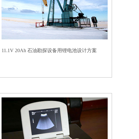
11.1V 20Ah 石油勘探设备用锂电池设计方案