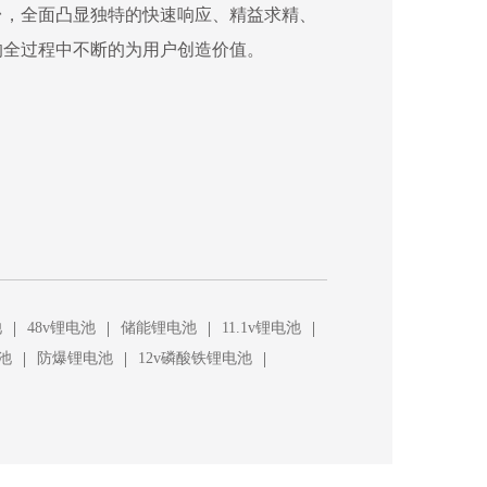
台，全面凸显独特的快速响应、精益求精、
的全过程中不断的为用户创造价值。
|
|
|
|
池
48v锂电池
储能锂电池
11.1v锂电池
|
|
|
池
防爆锂电池
12v磷酸铁锂电池