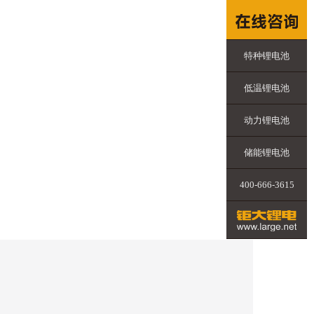
特种锂电池
低温锂电池
动力锂电池
储能锂电池
400-666-3615