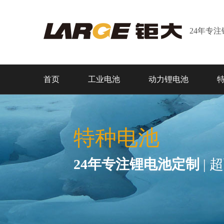
24年专
首页
工业电池
动力锂电池
特种电池
24年专注锂电池定制
| 