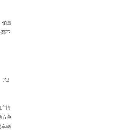
，销量
最高不
车（包
推广情
地方单
过车辆