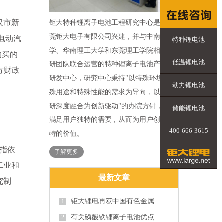
汉市新
钜大特种锂离子电池工程研究中心是由东
莞钜大电子有限公司兴建，并与中南大
电动汽
特种锂电池
学、华南理工大学和东莞理工学院相关科
购买的
低温锂电池
研团队联合运营的特种锂离子电池产业化
方财政
研发中心，研究中心秉持"以特殊环境、特
动力锂电池
殊用途和特殊性能的需求为导向，以产学
研深度融合为创新驱动"的办院方针，力求
储能锂电池
满足用户独特的需要，从而为用户创造独
400-666-3615
特的价值。
是指依
了解更多
工业和
最新文章
究制
钜大锂电再获中国有色金属...
1
有关磷酸铁锂离子电池优点...
2