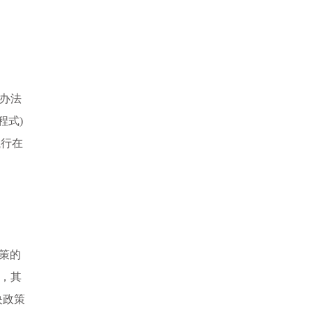
，办法
程式)
执行在
政策的
行，其
央政策