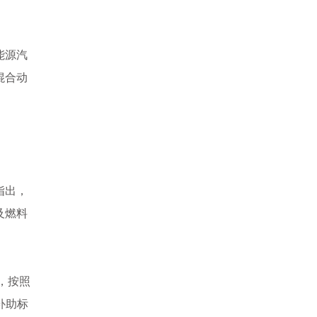
能源汽
混合动
指出，
及燃料
，按照
补助标