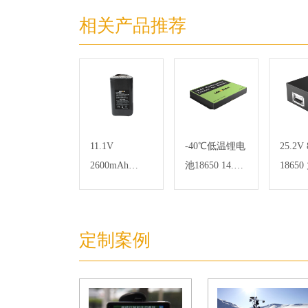
相关产品推荐
11.1V
-40℃低温锂电
25.2V
2600mAh
池18650 14.8V
1865
18650输液泵锂
11Ah激光设备
波束
电池组
SMBUS通讯锂
电池
电池组
定制案例