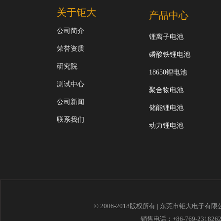
关于钜大
产品中心
公司简介
锂离子电池
荣誉资质
磷酸铁锂电池
研究院
18650锂电池
测试中心
聚合物电池
公司新闻
储能锂电池
联系我们
动力锂电池
© 2006-2018版权所有 | 东莞市钜大电子有
销售电话：+86-769-23182621