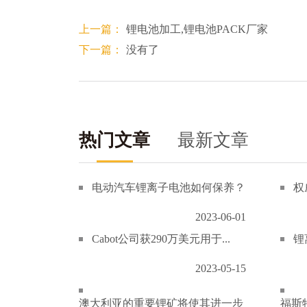
上一篇：
锂电池加工,锂电池PACK厂家
下一篇：
没有了
热门文章
最新文章
电动汽车锂离子电池如何保养？
权
2023-06-01
Cabot公司获290万美元用于...
锂
2023-05-15
澳大利亚的重要锂矿将使其进一步
福斯特