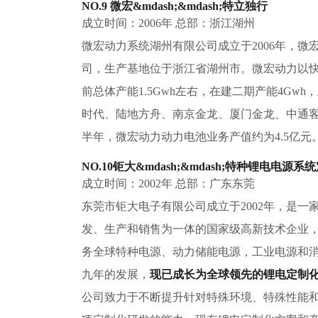
NO.9 微宏&mdash;&mdash;特立独行
成立时间：2006年 总部：浙江湖州
微宏动力系统湖州有限公司成立于2006年，微宏动力
司，生产基地位于浙江省湖州市。微宏动力以
前总体产能1.5Gwh左右，在建二期产能4Gw
时代、陆地方舟、南京金龙、厦门金龙、中通客车
半年，微宏动力动力电池业务产值约为4.5亿元
NO.10钜大&mdash;&mdash;特种锂电电源系统
成立时间：2002年 总部：广东东莞
东莞市钜大电子有限公司成立于2002年，是一
发、生产和销售为一体的国家级高新技术企业
务全球特种电源、动力储能电源，工业电源和
九年的发展，
现已成长为全球领先的锂电定制
公司致力于不断提升针对特殊环境、特殊性能