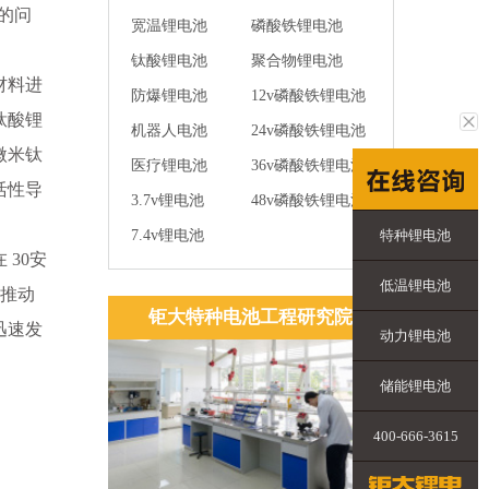
的问
宽温锂电池
磷酸铁锂电池
钛酸锂电池
聚合物锂电池
材料进
防爆锂电池
12v磷酸铁锂电池
钛酸锂
机器人电池
24v磷酸铁锂电池
微米钛
医疗锂电池
36v磷酸铁锂电池
活性导
3.7v锂电池
48v磷酸铁锂电池
特种锂电池
7.4v锂电池
30安
低温锂电池
仅推动
钜大特种电池工程研究院
迅速发
动力锂电池
储能锂电池
400-666-3615