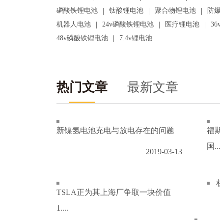
|
|
|
磷酸铁锂电池
钛酸锂电池
聚合物锂电池
防
|
|
|
机器人电池
24v磷酸铁锂电池
医疗锂电池
3
|
48v磷酸铁锂电池
7.4v锂电池
热门文章
最新文章
新镍氢电池充电与放电存在的问题
福
国..
2019-03-13
TSLA正为其上海厂争取一块价值
1....