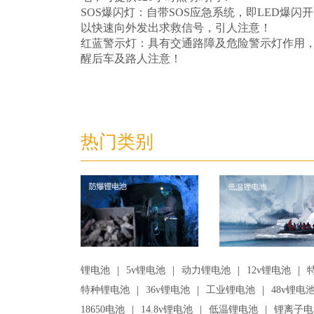
SOS爆闪灯：自带SOS应急系统，即LED爆
以快速向外发出求救信号，引人注意！
红蓝警示灯：具有交通路障及危险警示灯作用
醒后车及路人注意！
热门类别
|
|
|
|
锂电池
5v锂电池
动力锂电池
12v锂电池
|
|
|
特种锂电池
36v锂电池
工业锂电池
48v锂电
|
|
|
18650电池
14.8v锂电池
低温锂电池
锂离子电