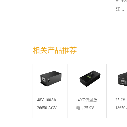
锂电
江...
相关产品推荐
48V 100Ah
-40℃低温放
25.2V
26650 AGV小
电，25.9V
1865
车磷酸铁锂电
2.2Ah 18650
洋探
池 RS485通信
低温检测仪器
电池 R