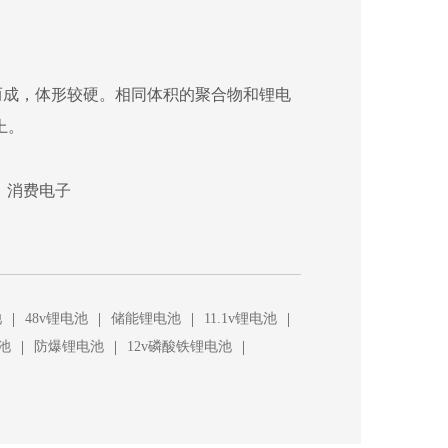
而成，体形较硬。相同体积的聚合物和锂电
上。
、消费电子
|
|
|
|
池
48v锂电池
储能锂电池
11.1v锂电池
|
|
|
池
防爆锂电池
12v磷酸铁锂电池