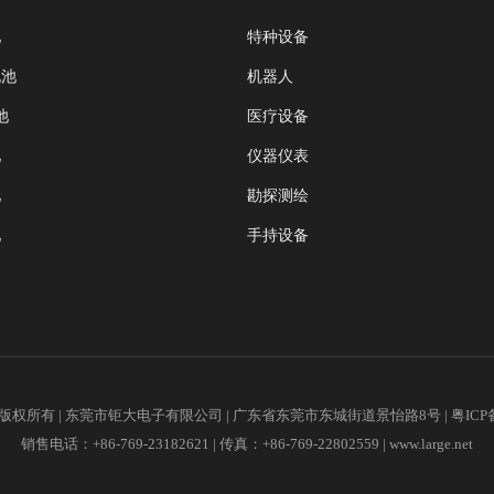
池
特种设备
电池
机器人
池
医疗设备
池
仪器仪表
池
勘探测绘
池
手持设备
2018版权所有 | 东莞市钜大电子有限公司 | 广东省东莞市东城街道景怡路8号 |
粤ICP
销售电话：+86-769-23182621 | 传真：+86-769-22802559 |
www.large.net