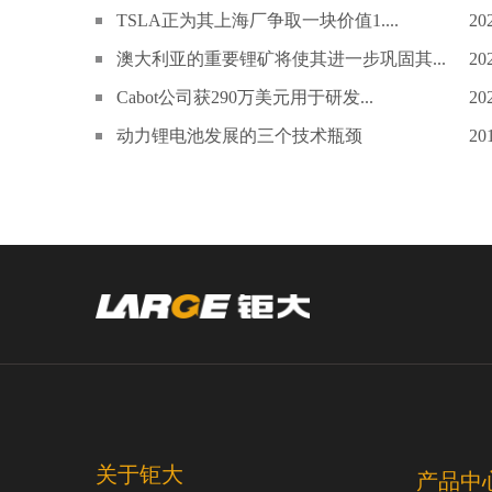
TSLA正为其上海厂争取一块价值1....
20
澳大利亚的重要锂矿将使其进一步巩固其...
20
Cabot公司获290万美元用于研发...
20
动力锂电池发展的三个技术瓶颈
20
关于钜大
产品中