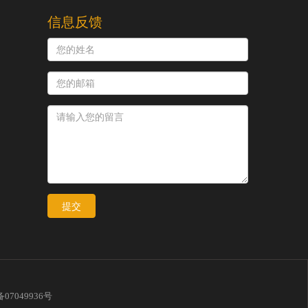
信息反馈
提交
备07049936号