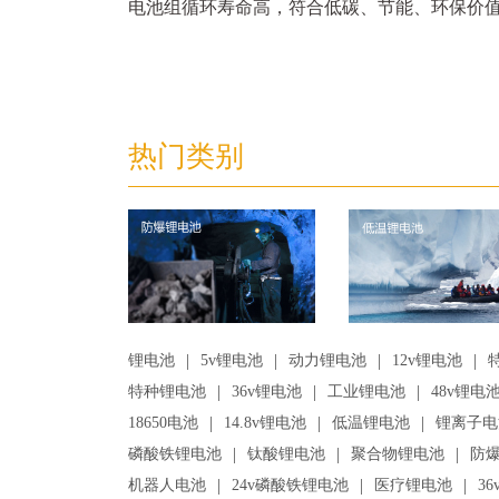
电池组循环寿命高，符合低碳、节能、环保价
热门类别
|
|
|
|
锂电池
5v锂电池
动力锂电池
12v锂电池
|
|
|
特种锂电池
36v锂电池
工业锂电池
48v锂电
|
|
|
18650电池
14.8v锂电池
低温锂电池
锂离子电
|
|
|
磷酸铁锂电池
钛酸锂电池
聚合物锂电池
防
|
|
|
机器人电池
24v磷酸铁锂电池
医疗锂电池
3