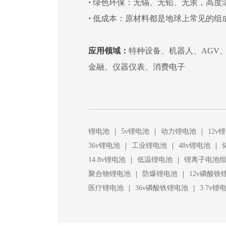
·
绿色环保：无镉、无铅、无汞，高度
·
低成本：原材料都是地球上常见的组
应用领域：
特种设备、机器人、AGV
金融、仪器仪表、消费电子
|
|
|
锂电池
5v锂电池
动力锂电池
12v
|
|
|
36v锂电池
工业锂电池
48v锂电池
|
|
14.8v锂电池
低温锂电池
锂离子电池
|
|
聚合物锂电池
防爆锂电池
12v磷酸铁
|
|
医疗锂电池
36v磷酸铁锂电池
3.7v锂