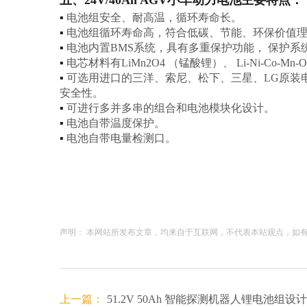
五、24V/40Ah AGV小车动力电池主要特点：
▪
电池组安全、耐高温，循环寿命长。
▪
电池组循环寿命高，符合低碳、节能、环保价值
▪
电池内置BMS系统，具有多重保护功能， 保护系统
▪
电芯材料有LiMn2O4 （锰酸锂）、 Li-Ni-Co-M
▪
可选用进口的三洋、索尼、松下、三星、LG原装
安全性。
▪
可进行多并多串的组合和电池模块化设计。
▪
电池自带温度保护。
▪
电池自带电量检测口。
声明： 本网站所发布文章，均来自于互联网，不代表本站观点，如有侵权
上一篇：
51.2V 50Ah 智能探测机器人锂电池组设