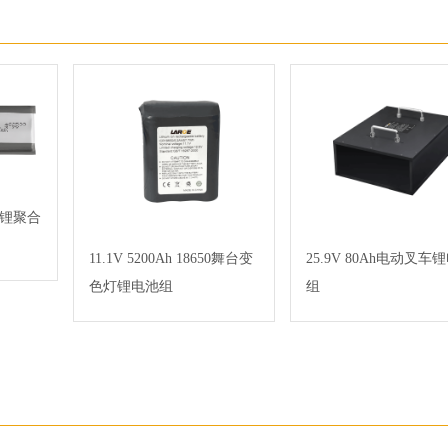
mAh锂聚合
11.1V 5200Ah 18650舞台变
25.9V 80Ah电动叉车
色灯锂电池组
组