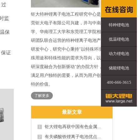
、过
钜大特种锂离子电池工程研究中心是由东
时监
莞钜大电子有限公司兴建，并与中南大
特种锂电池
学、华南理工大学和东莞理工学院相关科
温保
低温锂电池
研团队联合运营的特种锂离子电池产业化
研发中心，研究中心秉持"以特殊环境、特
，保证
动力锂电池
殊用途和特殊性能的需求为导向，以产学
研深度融合为创新驱动"的办院方针，力求
储能锂电池
满足用户独特的需要，从而为用户创造独
400-666-3615
特的价值。
了解更多
最新文章
钜大锂电再获中国有色金属...
1
有关磷酸铁锂离子电池优点...
2