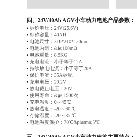
四、24V/40Ah AGV小车动力电池产品参数：
▪
标称电压：24V(25.6V)
▪
标称容量：40AH
▪
电池尺寸：310*210*120mm
▪
电池内阻：&le;100mΩ
▪
电池重量：8.5KG
▪
充电电流：小于等于12A
▪
持续放电电流：小于等于20A
▪
保护电流：35A标配
▪
充电电压：29.2V
▪
放电截止电压：20V
▪
使用寿命：&ge;1500次
▪
充电温度：0～45℃
▪
放电温度：-20～60 ℃
▪
存储温度：-20～35 ℃
▪
电池温度保护：70℃&plusmn;5℃