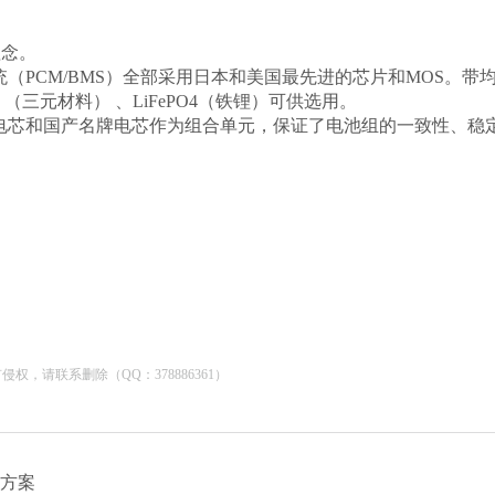
理念。
（PCM/BMS）全部采用日本和美国最先进的芯片和MOS。带
n-O （三元材料） 、LiFePO4（铁锂）可供选用。
电芯和国产名牌电芯作为组合单元，保证了电池组的一致性、稳
，请联系删除（QQ：378886361）
计方案