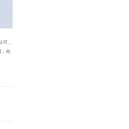
认可，
观，向