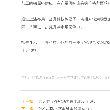
加工的钴原料供应，在产量供响应采购价格方面获
通过上述布局，当升科技构建了一条相对较为稳定
障，从而进一步提升其市场竞争力。
报告显示，当升科技2018年前三季度实现营收24.7
上升12%。
声明： 本网站所发布文章，均来自于互联网，不代表本站观点，如有侵权
上一篇：
六大维度介绍动力锂电池安全设计
下一篇：
怎么样防止蓄电池电解液结冰？