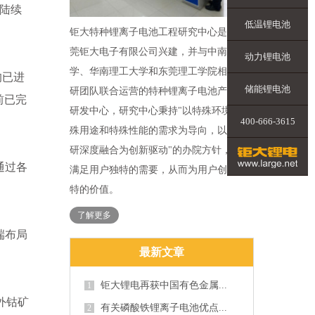
年陆续
低温锂电池
钜大特种锂离子电池工程研究中心是由东
莞钜大电子有限公司兴建，并与中南大
动力锂电池
学、华南理工大学和东莞理工学院相关科
均已进
储能锂电池
研团队联合运营的特种锂离子电池产业化
前已完
研发中心，研究中心秉持"以特殊环境、特
400-666-3615
殊用途和特殊性能的需求为导向，以产学
研深度融合为创新驱动"的办院方针，力求
通过各
满足用户独特的需要，从而为用户创造独
特的价值。
了解更多
端布局
最新文章
钜大锂电再获中国有色金属...
1
外钴矿
有关磷酸铁锂离子电池优点...
2