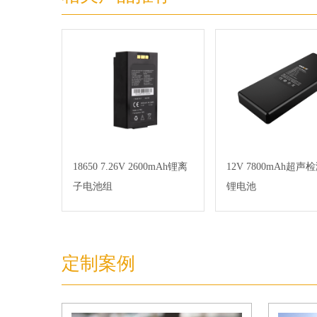
18650 7.26V 2600mAh锂离
12V 7800mAh超
子电池组
锂电池
定制案例