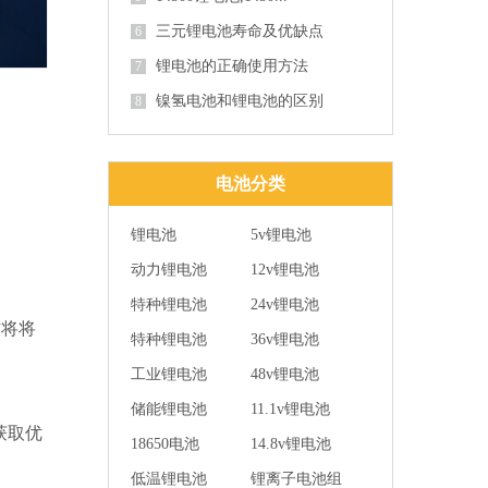
三元锂电池寿命及优缺点
6
锂电池的正确使用方法
7
镍氢电池和锂电池的区别
8
电池分类
锂电池
5v锂电池
动力锂电池
12v锂电池
特种锂电池
24v锂电池
方将将
特种锂电池
36v锂电池
。
工业锂电池
48v锂电池
储能锂电池
11.1v锂电池
获取优
18650电池
14.8v锂电池
低温锂电池
锂离子电池组