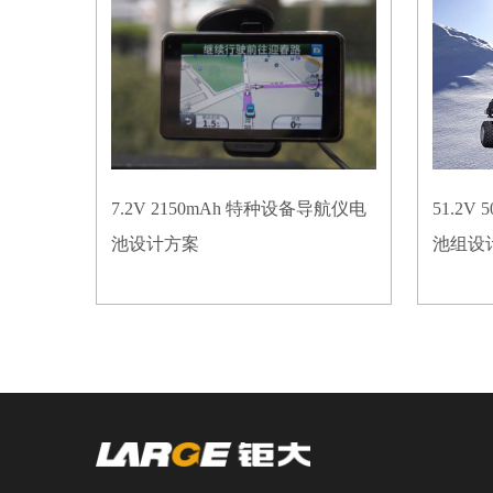
7.2V 2150mAh 特种设备导航仪电
51.2
池设计方案
池组设