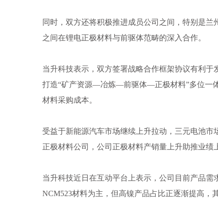
同时，双方还将积极推进成员公司之间，特别是兰
之间在锂电正极材料与前驱体范畴的深入合作。
当升科技表示，双方签署战略合作框架协议有利于
打造“矿产资源—冶炼—前驱体—正极材料”多位一
材料采购成本。
受益于新能源汽车市场继续上升拉动，三元电池市
正极材料公司，公司正极材料产销量上升助推业绩
当升科技近日在互动平台上表示，公司目前产品需
NCM523材料为主，但高镍产品占比正逐渐提高，