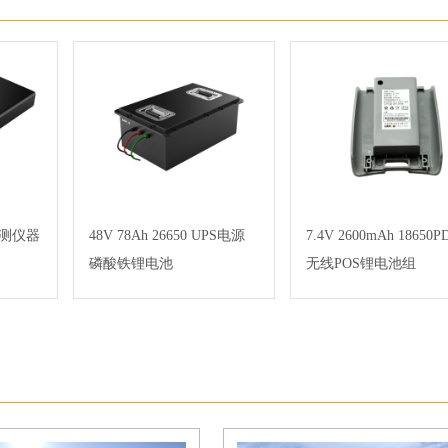
声检测仪器
48V 78Ah 26650 UPS电源
7.4V 2600mAh 18650
磷酸铁锂电池
无线POS锂电池组