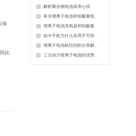
解析聚合物电池保养心得
3
有关锂离子电池和铅酸蓄电...
4
应保
锂离子电池充电器和铅酸蓄...
5
如今手机为什么采用不可拆...
6
锂离子电池粘结剂的分类解...
7
，同比
三元动力锂离子电池的优势...
8