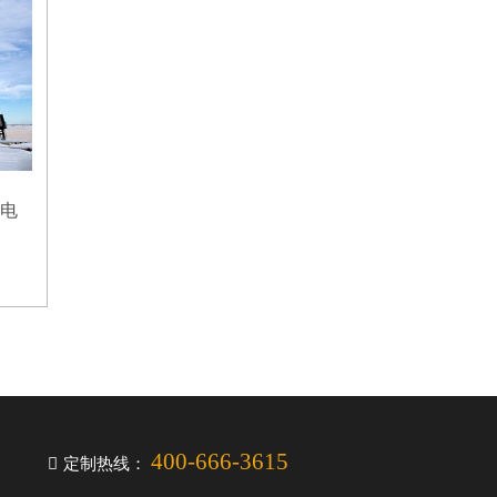
锂电
400-666-3615
定制热线：