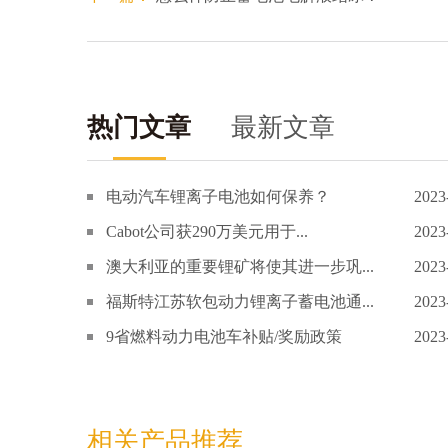
热门文章
最新文章
电动汽车锂离子电池如何保养？
2023
Cabot公司获290万美元用于...
2023
澳大利亚的重要锂矿将使其进一步巩...
2023
福斯特江苏软包动力锂离子蓄电池通...
2023
9省燃料动力电池车补贴/奖励政策
2023
相关产品推荐