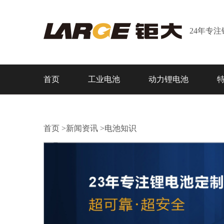
24年专
首页
工业电池
动力锂电池
首页
>
新闻资讯
>
电池知识