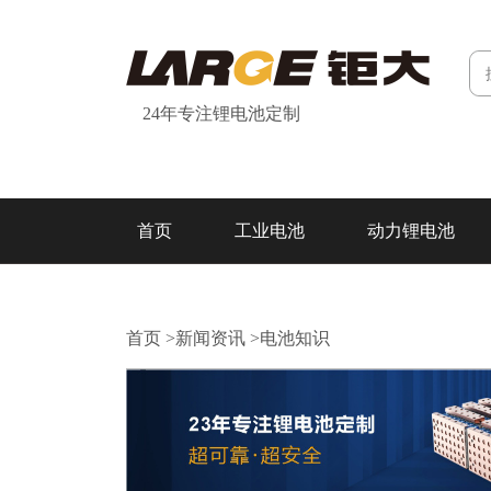
24年专注锂电池定制
首页
工业电池
动力锂电池
研发&制造
关于我们
联系我们
首页
>
新闻资讯
>
电池知识