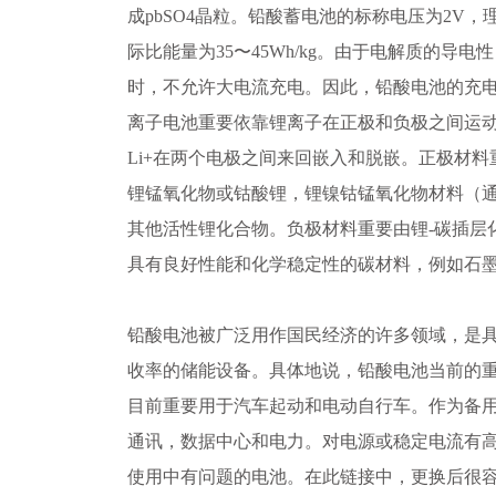
成pbSO4晶粒。铅酸蓄电池的标称电压为2V，理论
际比能量为35〜45Wh/kg。由于电解质的导
时，不允许大电流充电。因此，铅酸电池的充电通
离子电池重要依靠锂离子在正极和负极之间运
Li+在两个电极之间来回嵌入和脱嵌。正极材
锂锰氧化物或钴酸锂，锂镍钴锰氧化物材料（
其他活性锂化合物。负极材料重要由锂-碳插层化
具有良好性能和化学稳定性的碳材料，例如石
铅酸电池被广泛用作国民经济的许多领域，是
收率的储能设备。具体地说，铅酸电池当前的
目前重要用于汽车起动和电动自行车。作为备
通讯，数据中心和电力。对电源或稳定电流有
使用中有问题的电池。在此链接中，更换后很