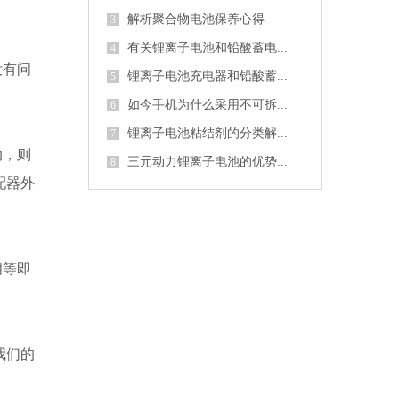
解析聚合物电池保养心得
3
有关锂离子电池和铅酸蓄电...
4
没有问
锂离子电池充电器和铅酸蓄...
5
如今手机为什么采用不可拆...
6
锂离子电池粘结剂的分类解...
7
动，则
三元动力锂离子电池的优势...
8
配器外
相等即
我们的