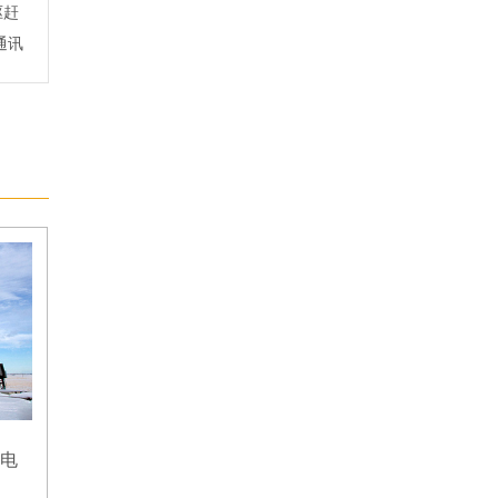
声驱赶
通讯
锂电