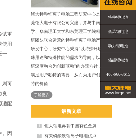
钜大特种锂离子电池工程研究中心是由东
特种锂电池
莞钜大电子有限公司兴建，并与中南大
低温锂电池
学、华南理工大学和东莞理工学院相关科
尝试重
研团队联合运营的特种锂离子电池产业化
请使用
动力锂电池
研发中心，研究中心秉持"以特殊环境、特
压一
殊用途和特殊性能的需求为导向，以产学
储能锂电池
研深度融合为创新驱动"的办院方针，力求
400-666-3615
满足用户独特的需要，从而为用户创造独
，则可
特的价值。
触良
了解更多
源适配
最新文章
钜大锂电再获中国有色金属...
1
生。因
有关磷酸铁锂离子电池优点...
2