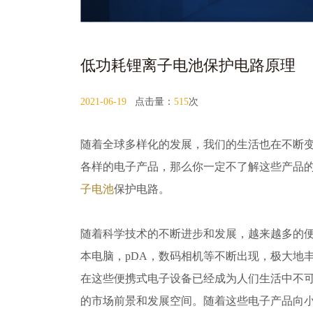
低功耗锂离子电池保护电路原理
2021-06-19
点击量：
515
次
随着全球多样化的发展，我们的生活也在不断
各样的电子产品，那么你一定不了解这些产品
子电池
保护电路。
随着科学技术的不断进步和发展，越来越多的
本电脑，pDA，数码相机等不断出现，极大地
在这些便携式电子设备已经成为人们生活中不
的市场前景和发展空间。随着这些电子产品向