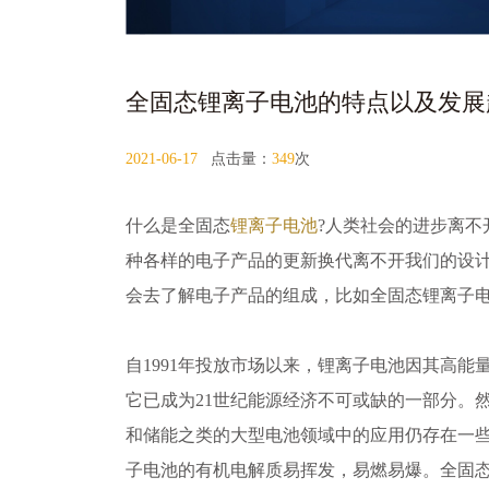
全固态锂离子电池的特点以及发展
2021-06-17
点击量：
349
次
什么是全固态
锂离子电池
?人类社会的进步离不
种各样的电子产品的更新换代离不开我们的设
会去了解电子产品的组成，比如全固态锂离子
自1991年投放市场以来，锂离子电池因其高能
它已成为21世纪能源经济不可或缺的一部分。
和储能之类的大型电池领域中的应用仍存在一
子电池的有机电解质易挥发，易燃易爆。全固