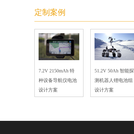
通讯
定制案例
7.2V 2150mAh 特
51.2V 50Ah 智能探
种设备导航仪电池
测机器人锂电池组
设计方案
设计方案