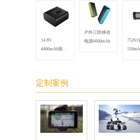
户外三防移动
14.8V
752631
电源6600mAh
4400mAh医疗
550m
打气泵智能锂
物电
电池
定制案例