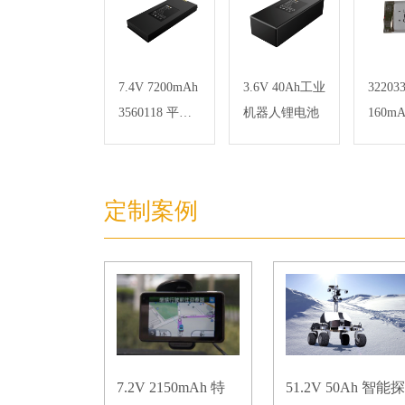
7.4V 7200mAh
3.6V 40Ah工业
322033
3560118 平板
机器人锂电池
160m
监控设备聚合
锂离
物锂电池
定制案例
7.2V 2150mAh 特
51.2V 50Ah 智能探