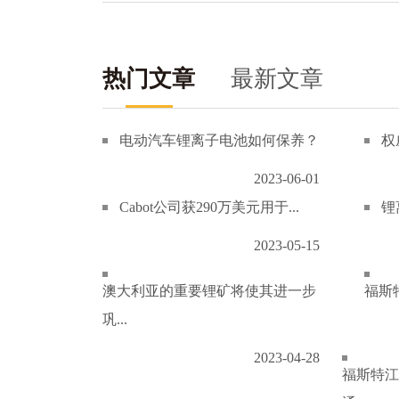
热门文章
最新文章
电动汽车锂离子电池如何保养？
权
2023-06-01
Cabot公司获290万美元用于...
锂
2023-05-15
澳大利亚的重要锂矿将使其进一步
福斯特
巩...
2023-04-28
福斯特江