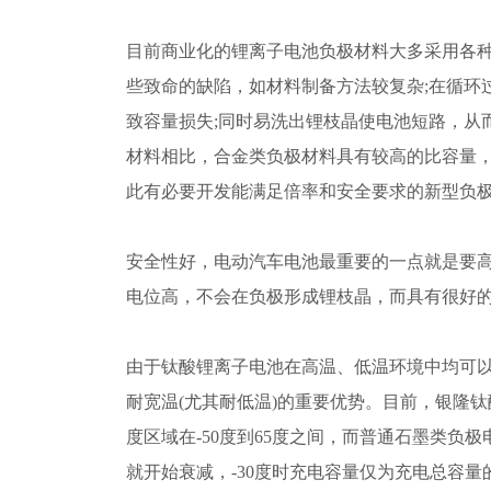
目前商业化的锂离子电池负极材料大多采用各
些致命的缺陷，如材料制备方法较复杂;在循环
致容量损失;同时易洗出锂枝晶使电池短路，从
材料相比，合金类负极材料具有较高的比容量
此有必要开发能满足倍率和安全要求的新型负
安全性好，电动汽车电池最重要的一点就是要
电位高，不会在负极形成锂枝晶，而具有很好
由于钛酸锂离子电池在高温、低温环境中均可
耐宽温(尤其耐低温)的重要优势。目前，银隆
度区域在-50度到65度之间，而普通石墨类负极
就开始衰减，-30度时充电容量仅为充电总容量