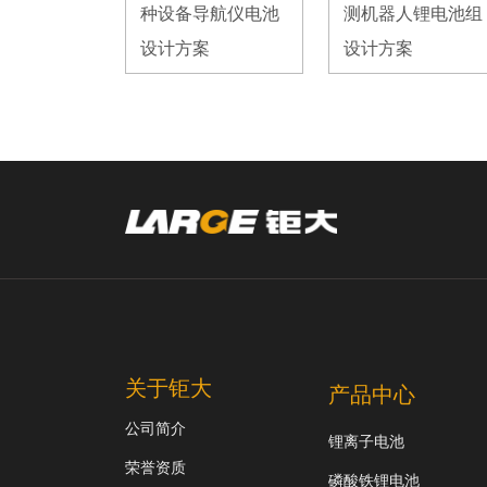
种设备导航仪电池
测机器人锂电池组
设计方案
设计方案
关于钜大
产品中心
公司简介
锂离子电池
荣誉资质
磷酸铁锂电池