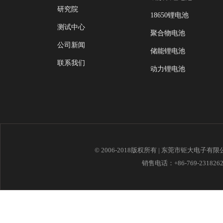
研究院
18650锂电池
测试中心
聚合物电池
公司新闻
储能锂电池
联系我们
动力锂电池
© 2006-2018版权所有 | 东莞市钜大电子有
销售电话：+86-769-23182621