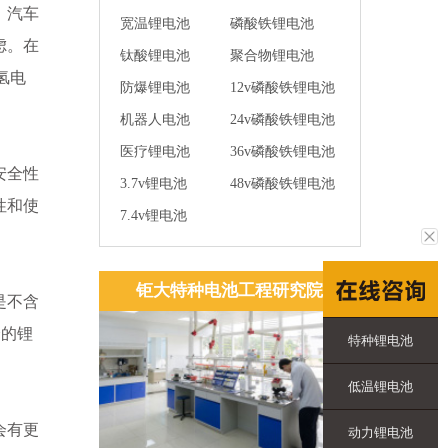
，汽车
宽温锂电池
磷酸铁锂电池
虑。在
钛酸锂电池
聚合物锂电池
氢电
防爆锂电池
12v磷酸铁锂电池
机器人电池
24v磷酸铁锂电池
医疗锂电池
36v磷酸铁锂电池
安全性
3.7v锂电池
48v磷酸铁锂电池
性和使
7.4v锂电池
钜大特种电池工程研究院
是不含
全的锂
特种锂电池
低温锂电池
会有更
动力锂电池