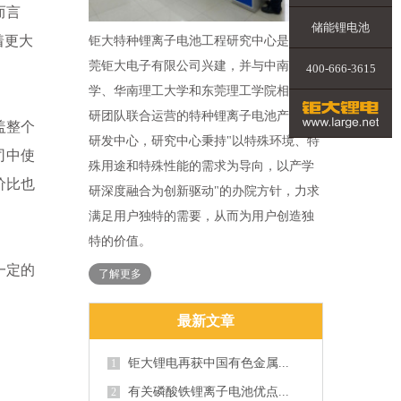
而言
储能锂电池
着更大
钜大特种锂离子电池工程研究中心是由东
莞钜大电子有限公司兴建，并与中南大
400-666-3615
学、华南理工大学和东莞理工学院相关科
研团队联合运营的特种锂离子电池产业化
盖整个
研发中心，研究中心秉持"以特殊环境、特
司中使
殊用途和特殊性能的需求为导向，以产学
价比也
研深度融合为创新驱动"的办院方针，力求
满足用户独特的需要，从而为用户创造独
特的价值。
一定的
了解更多
最新文章
钜大锂电再获中国有色金属...
1
有关磷酸铁锂离子电池优点...
2