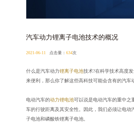
汽车动力锂离子电池技术的概况
2021-06-11
点击量：
634
次
什么是汽车动力
锂离子电池
技术?在科学技术高度
来便利，那么你了解这些高科技可能会含有的汽车
电动汽车的
动力锂电池
可以说是电动汽车的重中之
车的行驶距离及其安全性。因此，我们必须让电动
子电池和磷酸铁锂离子电池。