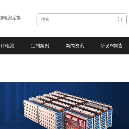
注锂电池定制
特种电池
定制案例
新闻资讯
研发&制造