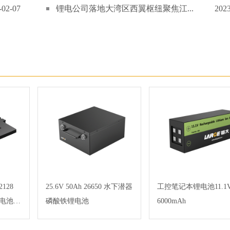
-02-07
锂电公司落地大湾区西翼枢纽聚焦江...
2023
25.6V 50Ah 26650 水下潜器
工控笔记本锂电池11.1
电池
磷酸铁锂电池
6000mAh