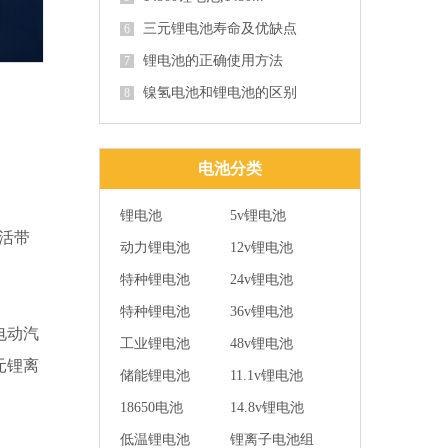
三元锂电池寿命及优缺点
6
锂电池的正确使用方法
7
镍氢电池和锂电池的区别
8
电池分类
锂电池
5v锂电池
活带
动力锂电池
12v锂电池
特种锂电池
24v锂电池
特种锂电池
36v锂电池
电动汽
工业锂电池
48v锂电池
元锂离
储能锂电池
11.1v锂电池
18650电池
14.8v锂电池
低温锂电池
锂离子电池组