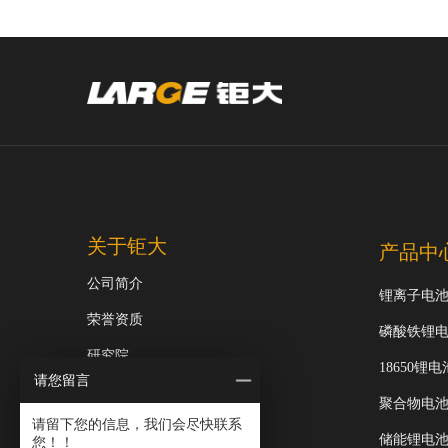
关于钜大
产品中
公司简介
锂离子电
荣誉资质
磷酸铁锂
研究院
18650锂电
请您留言
测试中心
聚合物电
请留下您的信息，我们会尽快联系
公司新闻
储能锂电
您！！