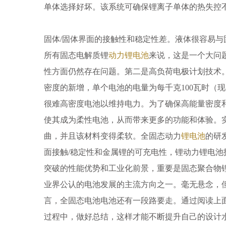
单体选择好坏。该系统可确保锂离子单体的热失控
固体/固体界面的接触性和稳定性差。液体很容易
所有固态电解质锂
动力锂电池
来说，这是一个大问
性方面仍然存在问题。第二是高负荷电极计划技术
密度的新增，单个电池的电量为每千克100瓦时（
很难高密度电池以维持电力。为了确保高能量密度
使其成为柔性电池，从而带来更多的功能和体验。
曲，并且该材料变得柔软。全固态动力
锂电池
的研
面接触/稳定性和金属锂的可充电性，锂动力锂电
突破的性能优势和工业化前景，重要是固态聚合物
业界公认的电池发展的主流方向之一。毫无悬念，
言，全固态电池电池还有一段路要走。通过阅读上
过程中，做好总结，这样才能不断提升自己的设计