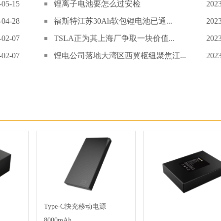
-05-15
锂离子电池要怎么过安检
2023
-04-28
福斯特江苏30Ah软包锂电池已通...
2023
-02-07
TSLA正为其上海厂争取一块价值...
2023
-02-07
锂电公司落地大湾区西翼枢纽聚焦江...
2023
Type-C快充移动电源
8000mAh