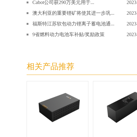
Cabot公司获290万美元用于...
2023
澳大利亚的重要锂矿将使其进一步巩...
2023
福斯特江苏软包动力锂离子蓄电池通...
2023
9省燃料动力电池车补贴/奖励政策
2023
相关产品推荐