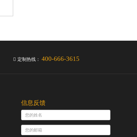
400-666-3615
定制热线：
信息反馈