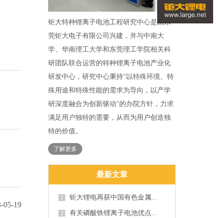
钜大特种锂离子电池工程研究中心是由东
莞钜大电子有限公司兴建，并与中南大
学、华南理工大学和东莞理工学院相关科
研团队联合运营的特种锂离子电池产业化
研发中心，研究中心秉持"以特殊环境、特
殊用途和特殊性能的需求为导向，以产学
研深度融合为创新驱动"的办院方针，力求
满足用户独特的需要，从而为用户创造独
特的价值。
了解更多
最新文章
钜大锂电再获中国有色金属...
1
-05-19
有关磷酸铁锂离子电池优点...
2