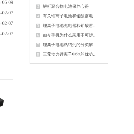
-05-09
解析聚合物电池保养心得
3
-02-07
有关锂离子电池和铅酸蓄电...
4
-02-07
锂离子电池充电器和铅酸蓄...
5
-02-07
如今手机为什么采用不可拆...
6
锂离子电池粘结剂的分类解...
7
三元动力锂离子电池的优势...
8