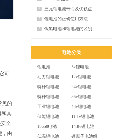
三元锂电池寿命及优缺点
6
锂电池的正确使用方法
7
镍氢电池和锂电池的区别
8
电池分类
锂电池
5v锂电池
它可
动力锂电池
12v锂电池
特种锂电池
24v锂电池
特种锂电池
36v锂电池
常见的
工业锂电池
48v锂电池
硫和其
储能锂电池
11.1v锂电池
决安全
18650电池
14.8v锂电池
键，由
低温锂电池
锂离子电池组