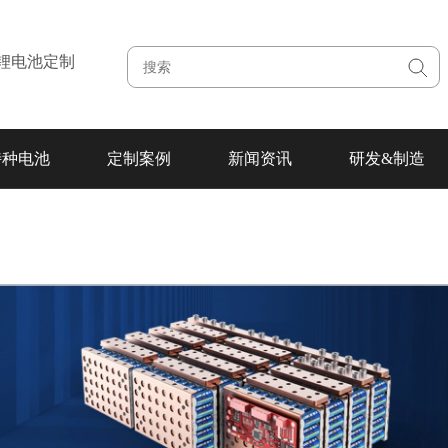
注锂电池定制
特种电池
定制案例
新闻资讯
研发&制造